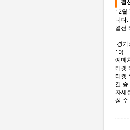
결
12월
니다.
결선 
경기장
10)
예매처
티켓 
티켓 오
결 승 :
자세한
실 수